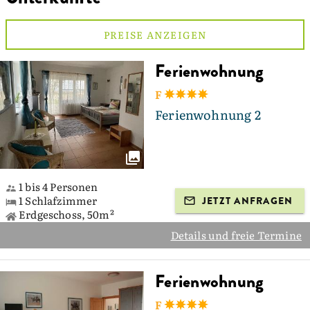
PREISE ANZEIGEN
Ferienwohnung
F
Ferienwohnung 2
1 bis 4 Personen
1 Schlafzimmer
JETZT ANFRAGEN
Erdgeschoss, 50m²
Details und freie Termine
Ferienwohnung
F