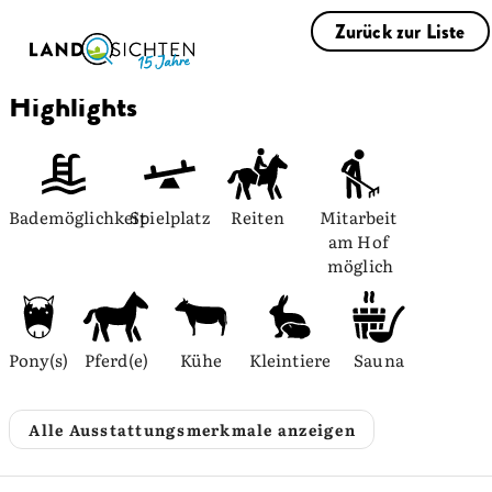
Zurück zur Liste
Highlights
Bademöglichkeit
Spielplatz
Reiten
Mitarbeit 
am Hof 
möglich
Pony(s)
Pferd(e)
Kühe
Kleintiere
Sauna
Alle Ausstattungsmerkmale anzeigen