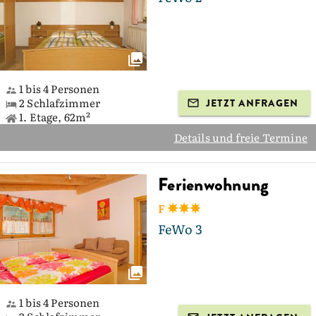
1 bis 4 Personen
2 Schlafzimmer
JETZT ANFRAGEN
1. Etage, 62m²
Details und freie Termine
Ferienwohnung
F
FeWo 3
1 bis 4 Personen