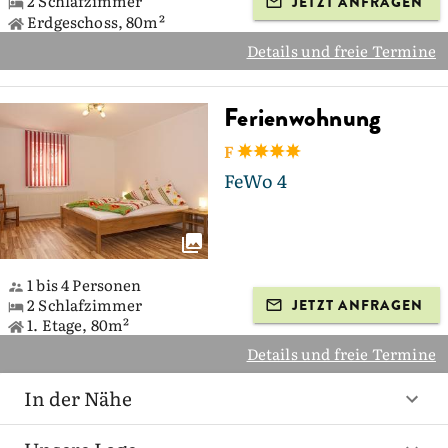
2 Schlafzimmer
JETZT ANFRAGEN
Erdgeschoss, 80m²
Details und freie Termine
Ferienwohnung
F
FeWo 4
1 bis 4 Personen
2 Schlafzimmer
JETZT ANFRAGEN
1. Etage, 80m²
Details und freie Termine
In der Nähe