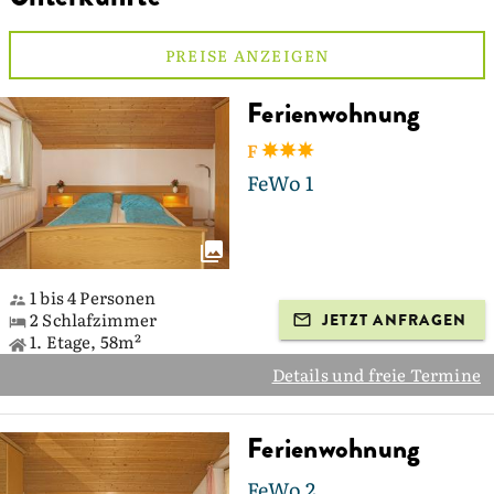
PREISE ANZEIGEN
Ferienwohnung
F
FeWo 1
1 bis 4 Personen
2 Schlafzimmer
JETZT ANFRAGEN
1. Etage, 58m²
Details und freie Termine
Ferienwohnung
FeWo 2