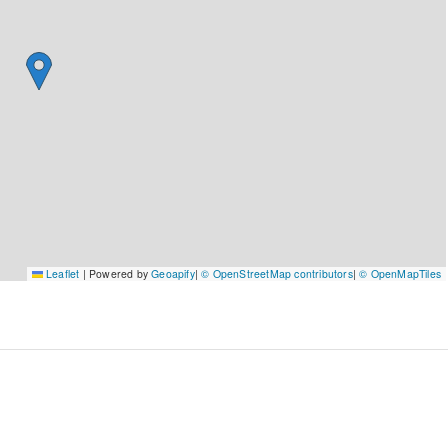
Leaflet
|
Powered by
Geoapify
|
© OpenStreetMap contributors
|
© OpenMapTiles