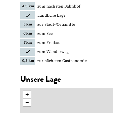
zum nächsten Bahnhof
4,3 km
Ländliche Lage
zur Stadt-/Ortsmitte
5 km
zum See
6 km
zum Freibad
7 km
zum Wanderweg
zur nächsten Gastronomie
0,5 km
Unsere Lage
+
−