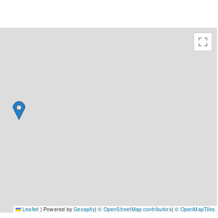
Leaflet
|
Powered by
Geoapify
|
© OpenStreetMap contributors
|
© OpenMapTiles