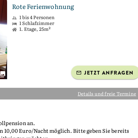
Rote Ferienwohnung
1 bis 4 Personen
1 Schlafzimmer
1. Etage, 25m²
JETZT ANFRAGEN
Details und freie Termine
ollpension an.
 10,00 Euro/Nacht möglich. Bitte geben Sie bereits