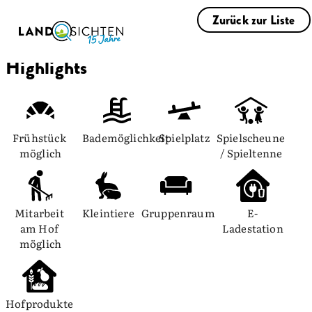
Zurück zur Liste
Highlights
Frühstück 
Bademöglichkeit
Spielplatz
Spielscheune 
möglich
/ Spieltenne
Mitarbeit 
Kleintiere
Gruppenraum
E-
am Hof 
Ladestation
möglich
Hofprodukte