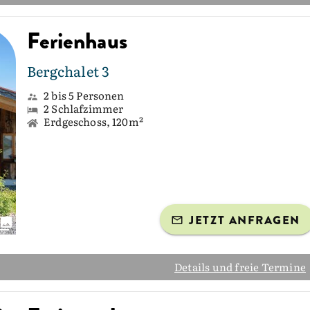
Ferienhaus
Bergchalet 3
2 bis 5 Personen
2 Schlafzimmer
Erdgeschoss, 120m²
JETZT ANFRAGEN
Details und freie Termine