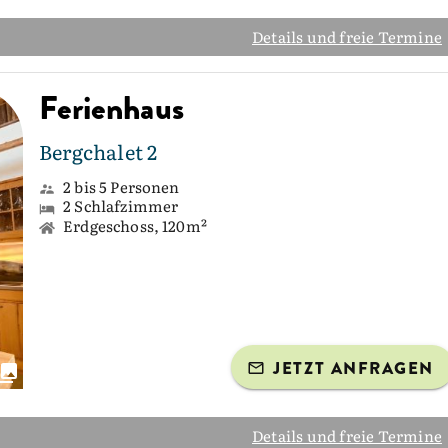
Details und freie Termine
Ferienhaus
Bergchalet 2
2 bis 5 Personen
2 Schlafzimmer
Erdgeschoss, 120m²
JETZT ANFRAGEN
Details und freie Termine