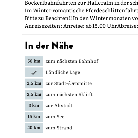
Bockerlbahnfahrten zur Halleralm in der 
Im Winter romantische Pferdeschlittenfahr
Bitte zu Beachten!! In den Wintermonaten v
Anreisezeiten: Anreise: ab 15.00 UhrAbreise:
In der Nähe
zum nächsten Bahnhof
50 km
Ländliche Lage
zur Stadt-/Ortsmitte
2,5 km
zum nächsten Skliift
2,5 km
zur Altstadt
3 km
zum See
15 km
zum Strand
40 km