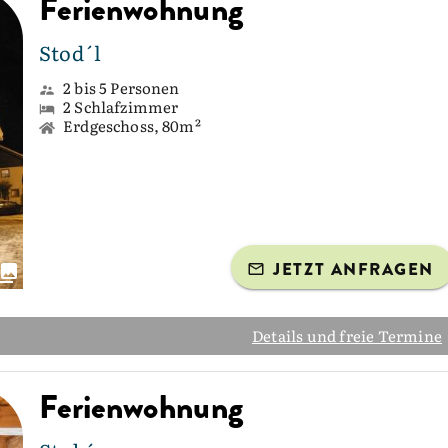
Ferienwohnung
Stod´l
2 bis 5 Personen
2 Schlafzimmer
Erdgeschoss, 80m²
JETZT ANFRAGEN
Details und freie Termine
Ferienwohnung