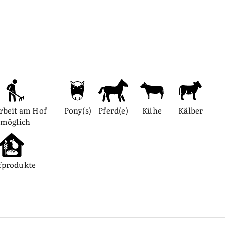
rbeit am Hof 
Pony(s)
Pferd(e)
Kühe
Kälber
möglich
fprodukte