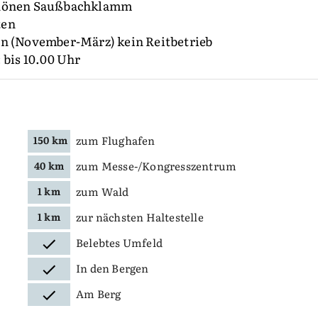
schönen Saußbachklamm
ten
on (November-März) kein Reitbetrieb
 bis 10.00 Uhr
zum Flughafen
150 km
zum Messe-/Kongresszentrum
40 km
zum Wald
1 km
zur nächsten Haltestelle
1 km
Belebtes Umfeld
In den Bergen
Am Berg