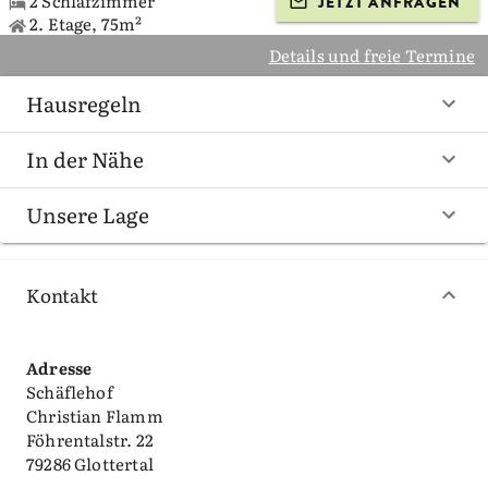
2 Schlafzimmer
JETZT ANFRAGEN
2. Etage, 75m²
Details und freie Termine
Hausregeln
In der Nähe
Unsere Lage
Kontakt
Adresse
Schäflehof
Christian Flamm
Föhrentalstr. 22
79286 Glottertal