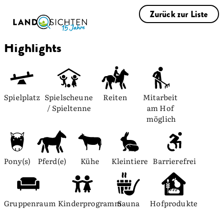
Zurück zur Liste
Highlights
Spielplatz
Spielscheune 
Reiten
Mitarbeit 
/ Spieltenne
am Hof 
möglich
Pony(s)
Pferd(e)
Kühe
Kleintiere
Barrierefrei
Gruppenraum
Kinderprogramm
Sauna
Hofprodukte