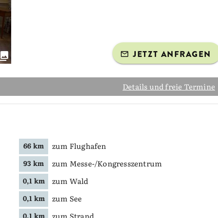
JETZT ANFRAGEN
Details und freie Termine
zum Flughafen
66 km
zum Messe-/Kongresszentrum
93 km
zum Wald
0,1 km
zum See
0,1 km
zum Strand
0,1 km