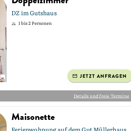
Doppelzimmer
DZ im Gutshaus
1 bis 2 Personen
JETZT ANFRAGEN
Details und freie Termine
Maisonette
Ferienwohnung auf dem Gut Müllerhaus