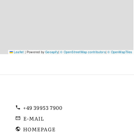
Leaflet
|
Powered by
Geoapify
|
© OpenStreetMap contributors
|
© OpenMapTiles
+49 39953 7900
E-MAIL
HOMEPAGE