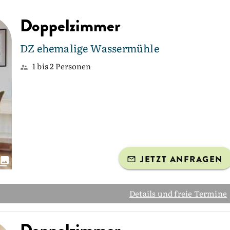
Doppelzimmer
DZ ehemalige Wassermühle
1 bis 2 Personen
JETZT ANFRAGEN
Details und freie Termine