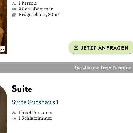
1 Person
2 Schlafzimmer
Erdgeschoss, 80m²
JETZT ANFRAGEN
Details und freie Termine
Suite
Suite Gutshaus 1
1 bis 4 Personen
1 Schlafzimmer