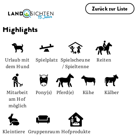
Zurück zur Liste
Highlights
Urlaub mit 
Spielplatz
Spielscheune 
Reiten
dem Hund
/ Spieltenne
Mitarbeit 
Pony(s)
Pferd(e)
Kühe
Kälber
am Hof 
möglich
Kleintiere
Gruppenraum
Hofprodukte