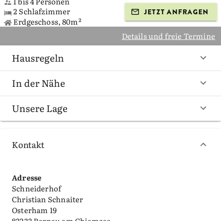
1 bis 4 Personen
2 Schlafzimmer
JETZT ANFRAGEN
Erdgeschoss, 80m²
Details und freie Termine
Hausregeln
In der Nähe
Unsere Lage
Kontakt
Adresse
Schneiderhof
Christian Schnaiter
Osterham 19
83233 Bernau am Chiemsee