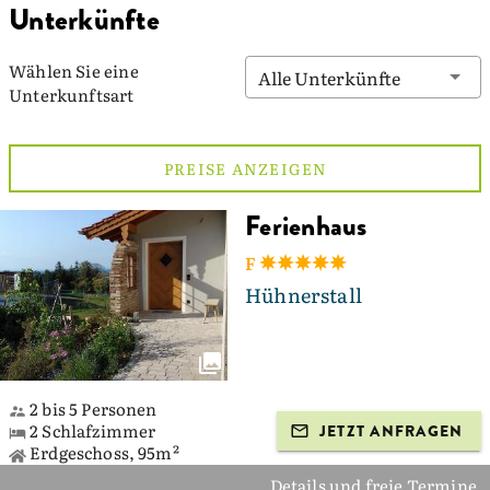
Unterkünfte
Wählen Sie eine
Alle Unterkünfte
Unterkunftsart
PREISE ANZEIGEN
Ferienhaus
F
Hühnerstall
2 bis 5 Personen
2 Schlafzimmer
JETZT ANFRAGEN
Erdgeschoss, 95m²
Details und freie Termine