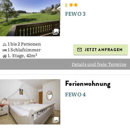
F
FEWO 3
1 bis 2 Personen
1 Schlafzimmer
JETZT ANFRAGEN
1. Etage, 42m²
Details und freie Termine
Ferienwohnung
FEWO 4