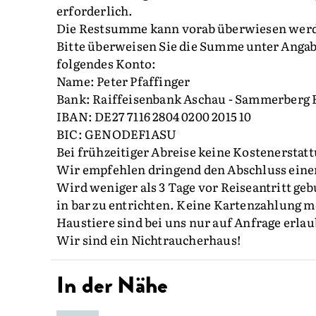
erforderlich.
Die Restsumme kann vorab überwiesen werden
Bitte überweisen Sie die Summe unter Anga
folgendes Konto:
Name: Peter Pfaffinger
Bank: Raiffeisenbank Aschau - Sammerberg
IBAN: DE27 7116 2804 0200 2015 10
BIC: GENODEF1ASU
Bei frühzeitiger Abreise keine Kostenerstat
Wir empfehlen dringend den Abschluss einer
Wird weniger als 3 Tage vor Reiseantritt geb
in bar zu entrichten. Keine Kartenzahlung m
Haustiere sind bei uns nur auf Anfrage erla
Wir sind ein Nichtraucherhaus!
In der Nähe