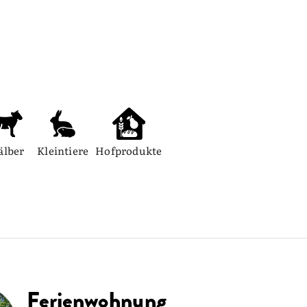
älber
Kleintiere
Hofprodukte
Ferienwohnung