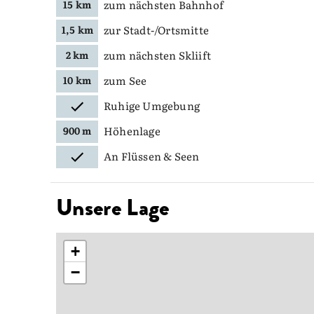
zum nächsten Bahnhof
15 km
zur Stadt-/Ortsmitte
1,5 km
zum nächsten Skliift
2 km
zum See
10 km
Ruhige Umgebung
Höhenlage
900 m
An Flüssen & Seen
Unsere Lage
+
−