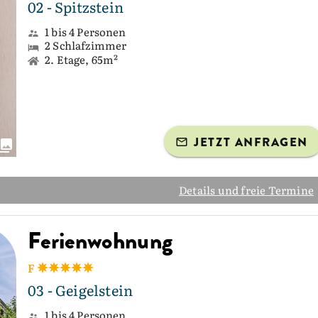
02 - Spitzstein
1 bis 4 Personen
2 Schlafzimmer
2. Etage, 65m²
JETZT ANFRAGEN
Details und freie Termine
Ferienwohnung
F
03 - Geigelstein
1 bis 4 Personen