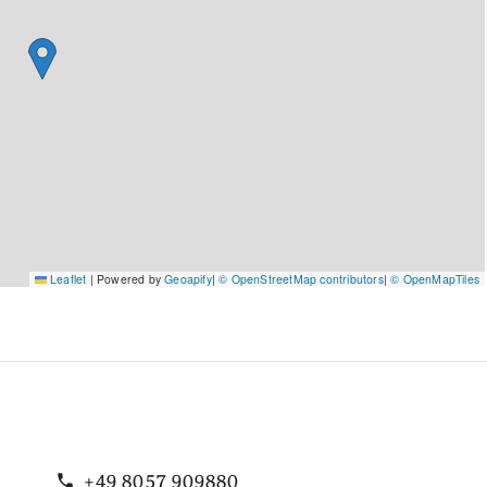
Leaflet
|
Powered by
Geoapify
|
© OpenStreetMap contributors
|
© OpenMapTiles
+49 8057 909880