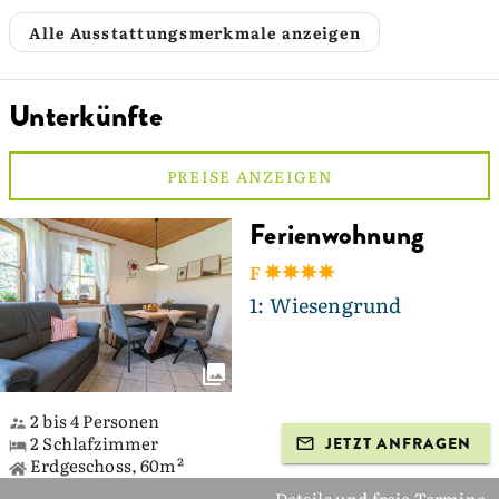
Alle Ausstattungsmerkmale anzeigen
Unterkünfte
PREISE ANZEIGEN
Ferienwohnung
F
1: Wiesengrund
2 bis 4 Personen
2 Schlafzimmer
JETZT ANFRAGEN
Erdgeschoss, 60m²
Details und freie Termine