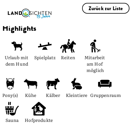
Zurück zur Liste
Highlights
Urlaub mit 
Spielplatz
Reiten
Mitarbeit 
dem Hund
am Hof 
möglich
Pony(s)
Kühe
Kälber
Kleintiere
Gruppenraum
Sauna
Hofprodukte