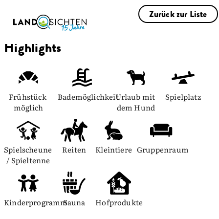
Zurück zur Liste
Highlights
Frühstück 
Bademöglichkeit
Urlaub mit 
Spielplatz
möglich
dem Hund
Spielscheune 
Reiten
Kleintiere
Gruppenraum
/ Spieltenne
Kinderprogramm
Sauna
Hofprodukte