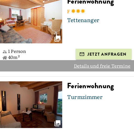
Ferienwohnung
F
Tettenanger
1 Person
JETZT ANFRAGEN
40m²
Details und freie Termine
Ferienwohnung
Turmzimmer