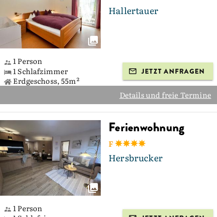
Hallertauer
1 Person
1 Schlafzimmer
JETZT ANFRAGEN
Erdgeschoss, 55m²
Details und freie Termine
Ferienwohnung
F
Hersbrucker
1 Person