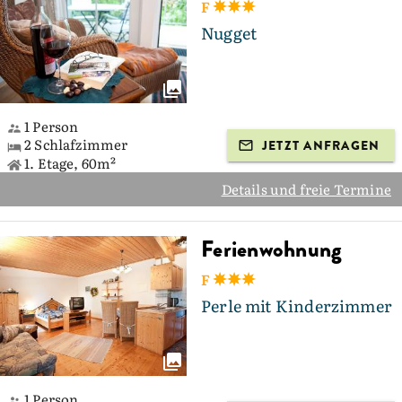
F
Nugget
1 Person
2 Schlafzimmer
JETZT ANFRAGEN
1. Etage, 60m²
Details und freie Termine
Ferienwohnung
F
Perle mit Kinderzimmer
1 Person