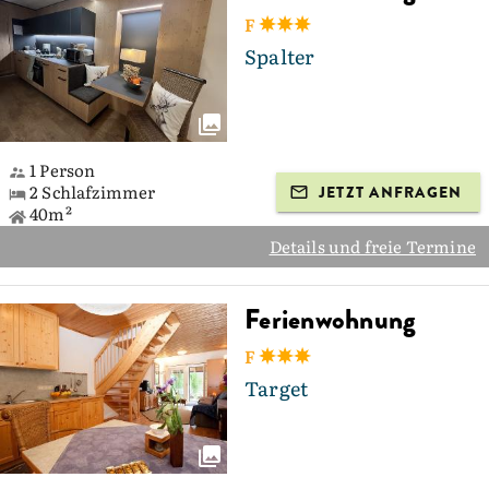
F
Spalter
1 Person
2 Schlafzimmer
JETZT ANFRAGEN
40m²
Details und freie Termine
Ferienwohnung
F
Target