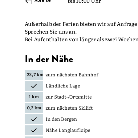
bis 10:00 Uhr
Abreise
Außerhalb der Ferien bieten wir auf Anfrage
Sprechen Sie uns an.
Bei Aufenthalten von länger als zwei Wochen
In der Nähe
zum nächsten Bahnhof
23,7 km
Ländliche Lage
zur Stadt-/Ortsmitte
1 km
zum nächsten Skliift
0,2 km
In den Bergen
Nähe Langlaufloipe