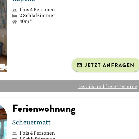
1 bis 4 Personen
2 Schlafzimmer
40m²
JETZT ANFRAGEN
Details und freie Termine
Ferienwohnung
Scheuermatt
1 bis 4 Personen
1 Schlafzimmer