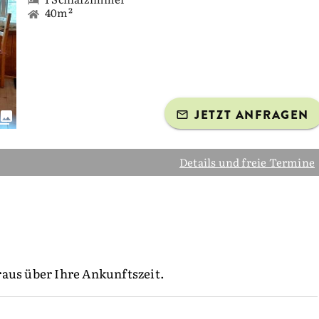
40m²
JETZT ANFRAGEN
Details und freie Termine
raus über Ihre Ankunftszeit.