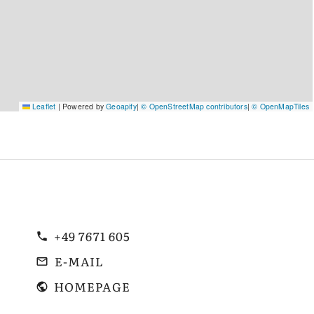
Leaflet
|
Powered by
Geoapify
|
© OpenStreetMap contributors
|
© OpenMapTiles
+49 7671 605
E-MAIL
HOMEPAGE