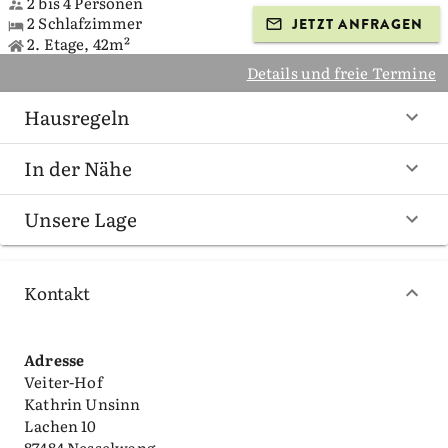
2 bis 4 Personen
2 Schlafzimmer
JETZT ANFRAGEN
2. Etage, 42m²
Details und freie Termine
Hausregeln
In der Nähe
Unsere Lage
Kontakt
Adresse
Veiter-Hof
Kathrin Unsinn
Lachen 10
87484 Nesselwang