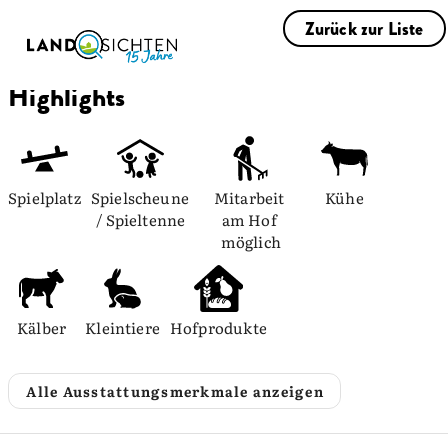
Zurück zur Liste
Highlights
Spielplatz
Spielscheune 
Mitarbeit 
Kühe
/ Spieltenne
am Hof 
möglich
Kälber
Kleintiere
Hofprodukte
Alle Ausstattungsmerkmale anzeigen