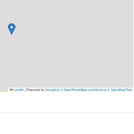
Leaflet
|
Powered by
Geoapify
|
© OpenStreetMap contributors
|
© OpenMapTiles