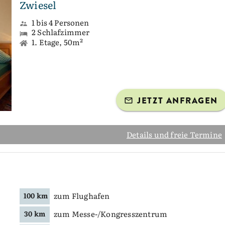
Zwiesel
1 bis 4 Personen
2 Schlafzimmer
1. Etage, 50m²
JETZT ANFRAGEN
Details und freie Termine
zum Flughafen
100 km
zum Messe-/Kongresszentrum
30 km