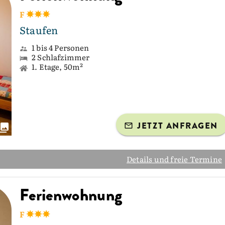
F
Staufen
1 bis 4 Personen
2 Schlafzimmer
1. Etage, 50m²
JETZT ANFRAGEN
Details und freie Termine
Ferienwohnung
F