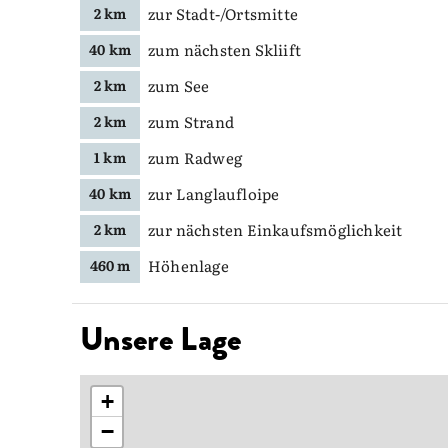
zur Stadt-/Ortsmitte
2 km
zum nächsten Skliift
40 km
zum See
2 km
zum Strand
2 km
zum Radweg
1 km
zur Langlaufloipe
40 km
zur nächsten Einkaufsmöglichkeit
2 km
Höhenlage
460 m
Unsere Lage
+
−