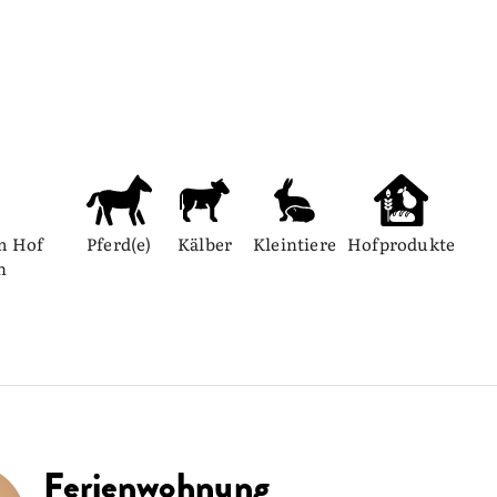
m Hof 
Pferd(e)
Kälber
Kleintiere
Hofprodukte
h
Ferienwohnung