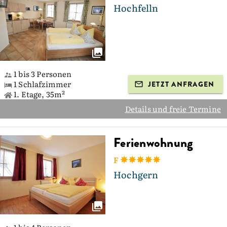
Hochfelln
1 bis 3 Personen
1 Schlafzimmer
JETZT ANFRAGEN
1. Etage, 35m²
Details und freie Termine
Ferienwohnung
F
Hochgern