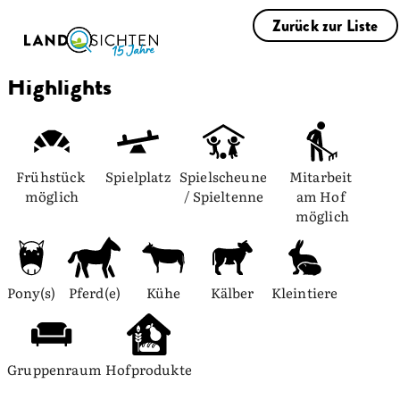
Zurück zur Liste
Highlights
Frühstück 
Spielplatz
Spielscheune 
Mitarbeit 
möglich
/ Spieltenne
am Hof 
möglich
Pony(s)
Pferd(e)
Kühe
Kälber
Kleintiere
Gruppenraum
Hofprodukte