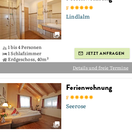
F
Lindlalm
1 bis 4 Personen
1 Schlafzimmer
JETZT ANFRAGEN
Erdgeschoss, 40m²
Details und freie Termine
Ferienwohnung
F
Seerose