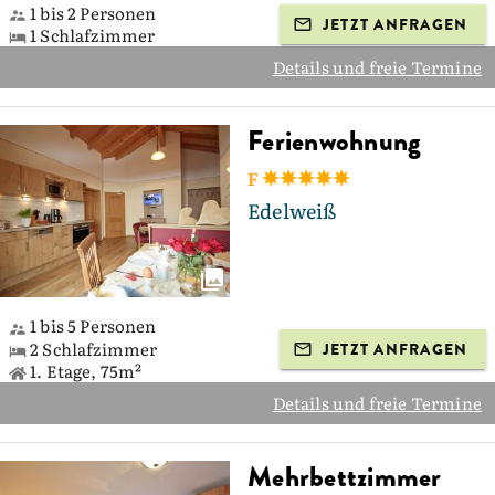
1 bis 2 Personen
JETZT ANFRAGEN
1 Schlafzimmer
Details und freie Termine
Ferienwohnung
F
Edelweiß
1 bis 5 Personen
2 Schlafzimmer
JETZT ANFRAGEN
1. Etage, 75m²
Details und freie Termine
Mehrbettzimmer