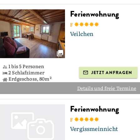
Ferienwohnung
F
Veilchen
1 bis 5 Personen
2 Schlafzimmer
JETZT ANFRAGEN
Erdgeschoss, 80m²
Details und freie Termine
Ferienwohnung
F
Vergissmeinnicht