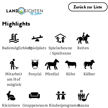
Zurück zur Liste
Highlights
Bademöglichkeit
Spielplatz
Spielscheune 
Reiten
/ Spieltenne
Mitarbeit 
Pony(s)
Pferd(e)
Kühe
Kälber
am Hof 
möglich
Kleintiere
Gruppenraum
Kinderprogramm
Sauna