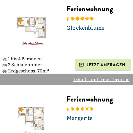
Ferienwohnung
F
Glockenblume
1 bis 4 Personen
2 Schlafzimmer
JETZT ANFRAGEN
Erdgeschoss, 70m²
Details und freie Termine
Ferienwohnung
F
Margerite