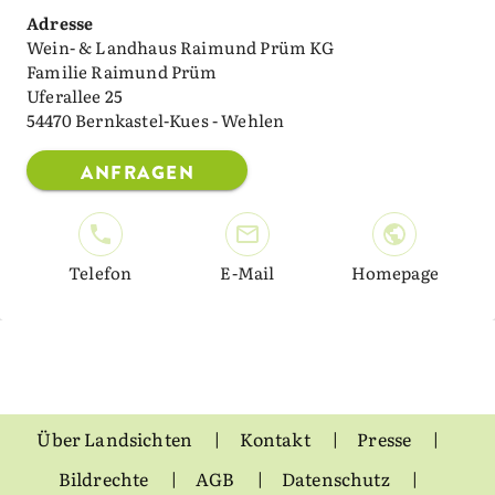
Adresse
Wein- & Landhaus Raimund Prüm KG
Familie Raimund Prüm
Uferallee 25
54470 Bernkastel-Kues - Wehlen
ANFRAGEN
Telefon
E-Mail
Homepage
Über Landsichten
Kontakt
Presse
Bildrechte
AGB
Datenschutz