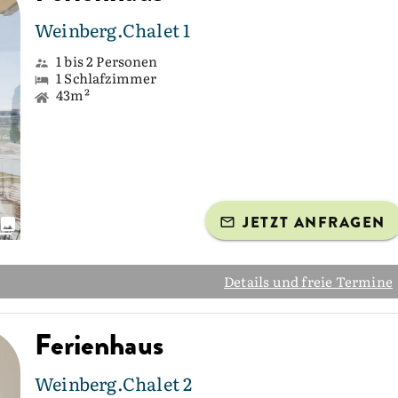
Weinberg.Chalet 1
1 bis 2 Personen
1 Schlafzimmer
43m²
JETZT ANFRAGEN
Details und freie Termine
Ferienhaus
Weinberg.Chalet 2