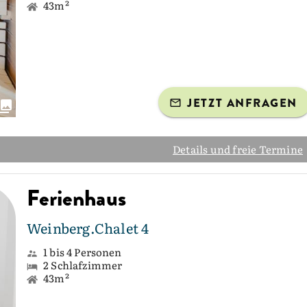
43m²
JETZT ANFRAGEN
Details und freie Termine
Ferienhaus
Weinberg.Chalet 4
1 bis 4 Personen
2 Schlafzimmer
43m²