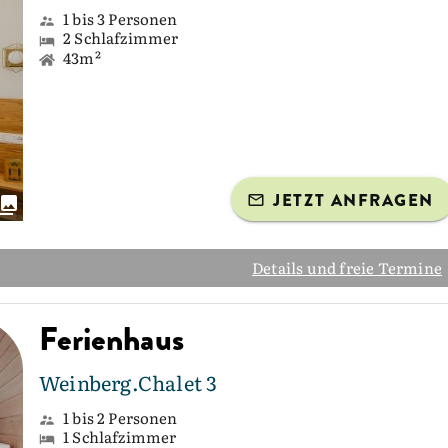
1 bis 3 Personen
2 Schlafzimmer
43m²
JETZT ANFRAGEN
Details und freie Termine
Ferienhaus
Weinberg.Chalet 3
1 bis 2 Personen
1 Schlafzimmer