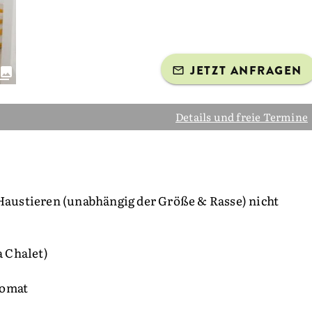
JETZT ANFRAGEN
Details und freie Termine
 Haustieren (unabhängig der Größe & Rasse) nicht
 Chalet)
tomat