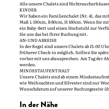
Alle unsere Chalets sind Nichtraucherhäuser
KINDER
Wir haben ein Familienchalet (Nr. 4), das mit
Maß L 190cm, B 80cm, H 160cm. Wenn Sie mit
ein Baby-Bett und einen Hochstuhl zur Verfügun
Sie uns das bei Ihrer Buchung mit.
AN-UND ABREISE
In der Regel sind unsere Chalets ab 15.00 Uhr
früherer Check-in möglich. Sollten Sie später
vorher mit uns abzusprechen. Am Tag der Abr
werden.
MINDESTAUFENTHALT
Unsere Chalets sind ab einem Mindestaufen
wie Weihnachten und Silvester sind nur Wo
Wunschdatum auf unserer Buchungsseite übe
In der Nähe