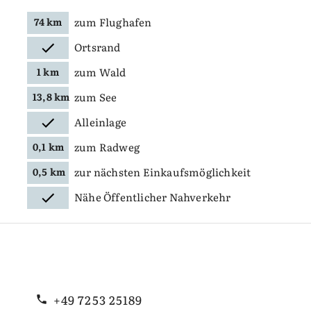
zum Flughafen
74 km
Ortsrand
zum Wald
1 km
zum See
13,8 km
Alleinlage
zum Radweg
0,1 km
zur nächsten Einkaufsmöglichkeit
0,5 km
Nähe Öffentlicher Nahverkehr
+49 7253 25189