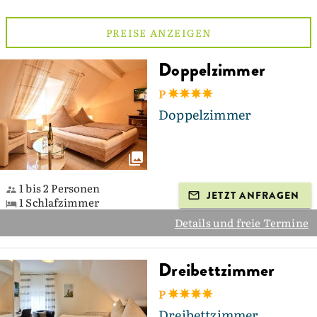
PREISE ANZEIGEN
Doppelzimmer
P
Doppelzimmer
1 bis 2 Personen
JETZT ANFRAGEN
1 Schlafzimmer
Details und freie Termine
Dreibettzimmer
P
Dreibettzimmer