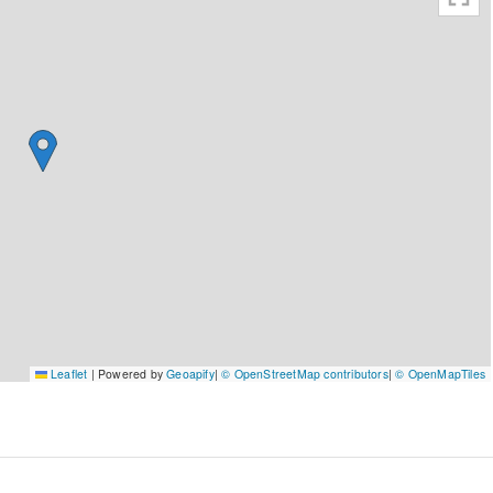
Leaflet
|
Powered by
Geoapify
|
© OpenStreetMap contributors
|
© OpenMapTiles