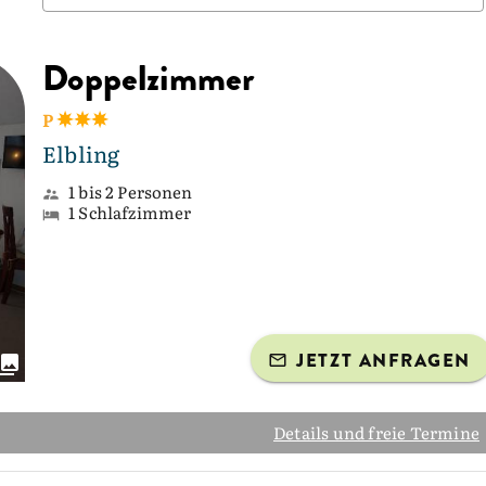
Doppelzimmer
P
Elbling
1 bis 2 Personen
1 Schlafzimmer
JETZT ANFRAGEN
Details und freie Termine