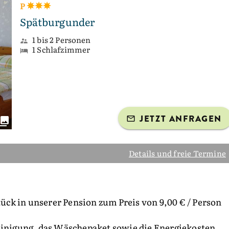
P
Spätburgunder
1 bis 2 Personen
1 Schlafzimmer
JETZT ANFRAGEN
Details und freie Termine
ck in unserer Pension zum Preis von 9,00 € / Person
reinigung, das Wäschepaket sowie die Energiekosten