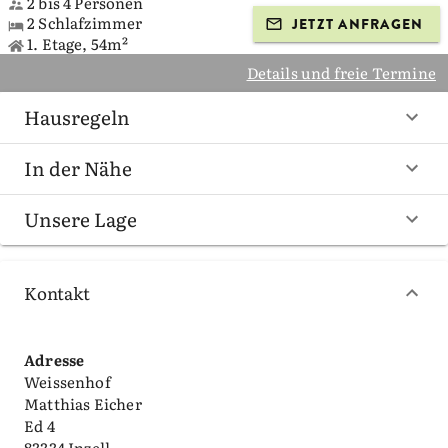
2 bis 4 Personen
2 Schlafzimmer
JETZT ANFRAGEN
1. Etage, 54m²
Details und freie Termine
Hausregeln
In der Nähe
Unsere Lage
Kontakt
Adresse
Weissenhof
Matthias Eicher
Ed 4
83334 Inzell