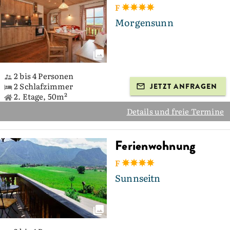
F
Morgensunn
2 bis 4 Personen
2 Schlafzimmer
JETZT ANFRAGEN
2. Etage, 50m²
Details und freie Termine
Ferienwohnung
F
Sunnseitn