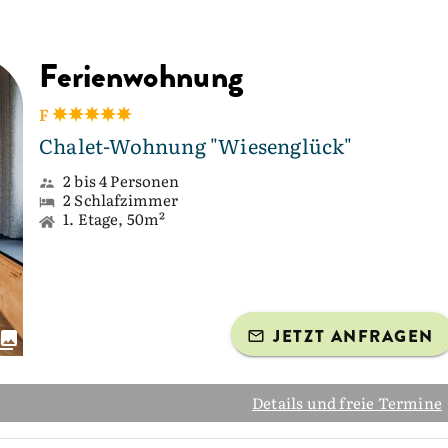
Ferienwohnung
F
Chalet-Wohnung "Wiesenglück"
2 bis 4 Personen
2 Schlafzimmer
1. Etage, 50m²
JETZT ANFRAGEN
Details und freie Termine