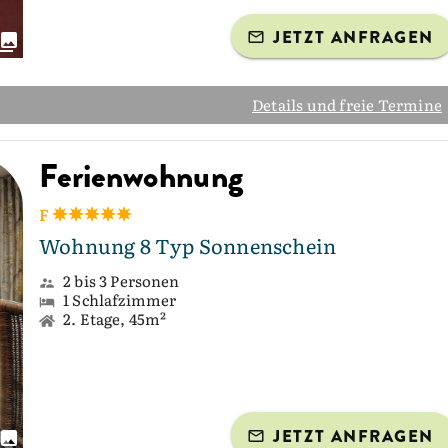
JETZT ANFRAGEN
Details und freie Termine
Ferienwohnung
F
Wohnung 8 Typ Sonnenschein
2 bis 3 Personen
1 Schlafzimmer
2. Etage, 45m²
JETZT ANFRAGEN