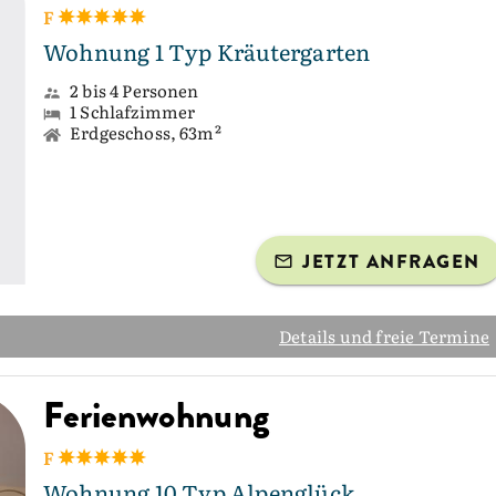
F
Wohnung 1 Typ Kräutergarten
2 bis 4 Personen
1 Schlafzimmer
Erdgeschoss, 63m²
JETZT ANFRAGEN
Details und freie Termine
Ferienwohnung
F
Wohnung 10 Typ Alpenglück