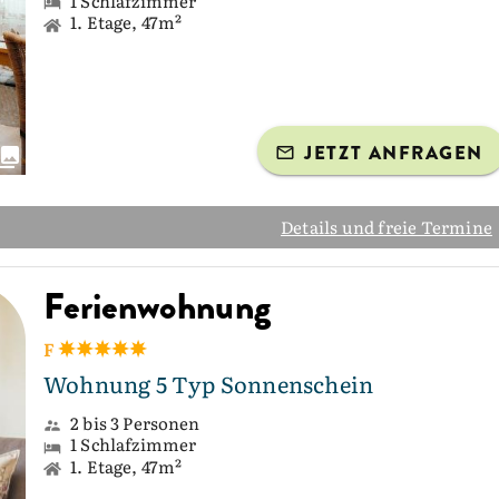
1 Schlafzimmer
1. Etage, 47m²
JETZT ANFRAGEN
Details und freie Termine
Ferienwohnung
F
Wohnung 5 Typ Sonnenschein
2 bis 3 Personen
1 Schlafzimmer
1. Etage, 47m²