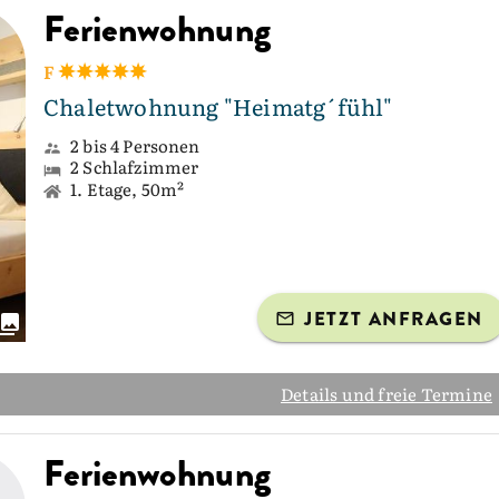
Ferienwohnung
F
Chaletwohnung "Heimatg´fühl"
2 bis 4 Personen
2 Schlafzimmer
1. Etage, 50m²
JETZT ANFRAGEN
Details und freie Termine
Ferienwohnung