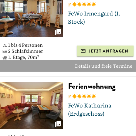
F
FeWo Irmengard (1.
Stock)
1 bis 4 Personen
2 Schlafzimmer
JETZT ANFRAGEN
1. Etage, 70m²
Details und freie Termine
Ferienwohnung
F
FeWo Katharina
(Erdgeschoss)