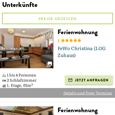
Unterkünfte
PREISE ANZEIGEN
Ferienwohnung
F
FeWo Christina (1.OG
Zuhaus)
1 bis 4 Personen
2 Schlafzimmer
JETZT ANFRAGEN
1. Etage, 65m²
Details und freie Termine
Ferienwohnung