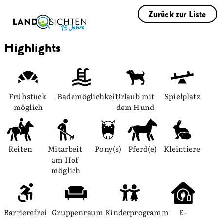
Zurück zur Liste
Highlights
Frühstück 
Bademöglichkeit
Urlaub mit 
Spielplatz
möglich
dem Hund
Reiten
Mitarbeit 
Pony(s)
Pferd(e)
Kleintiere
am Hof 
möglich
Barrierefrei
Gruppenraum
Kinderprogramm
E-