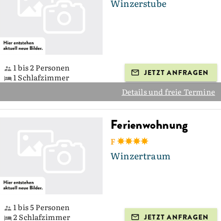
Winzerstube
1 bis 2 Personen
JETZT ANFRAGEN
1 Schlafzimmer
Details und freie Termine
Ferienwohnung
F
Winzertraum
1 bis 5 Personen
2 Schlafzimmer
JETZT ANFRAGEN