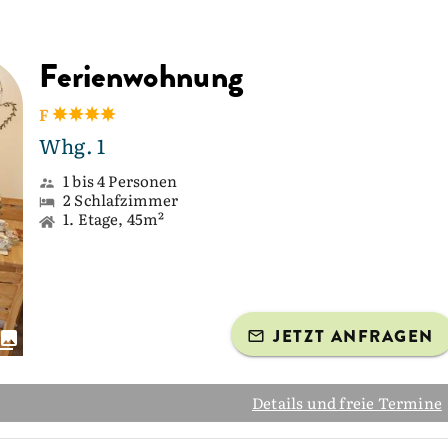
Ferienwohnung
F
Whg. 1
1 bis 4 Personen
2 Schlafzimmer
1. Etage, 45m²
JETZT ANFRAGEN
Details und freie Termine