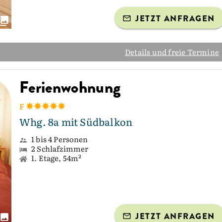
JETZT ANFRAGEN
Details und freie Termine
Ferienwohnung
F
Whg. 8a mit Südbalkon
1 bis 4 Personen
2 Schlafzimmer
1. Etage, 54m²
JETZT ANFRAGEN