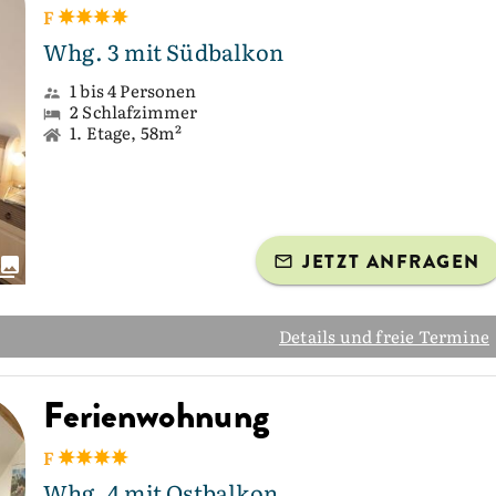
F
Whg. 3 mit Südbalkon
1 bis 4 Personen
2 Schlafzimmer
1. Etage, 58m²
JETZT ANFRAGEN
Details und freie Termine
Ferienwohnung
F
Whg. 4 mit Ostbalkon