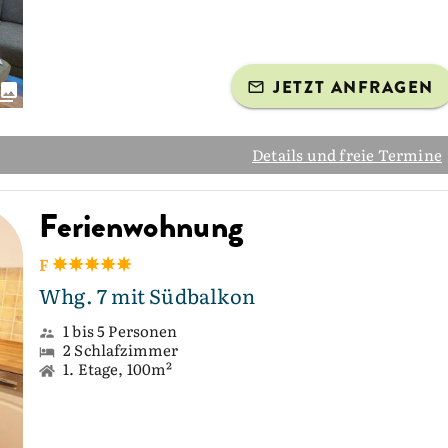
JETZT ANFRAGEN
Details und freie Termine
Ferienwohnung
F
Whg. 7 mit Südbalkon
1 bis 5 Personen
2 Schlafzimmer
1. Etage, 100m²