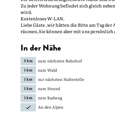
Zu jeder Wohnung befindet sich gleich neben
wird.
Kostenloses W-LAN.
Liebe Gäste ,wir hätten die Bitte am Tag der
räumen.Sie können aber mit uns persönlich a
In der Nähe
zum nächsten Bahnhof
5 km
zum Wald
1 km
zur nächsten Haltestelle
1 km
zum Strand
1 km
zum Radweg
1 km
An den Alpen