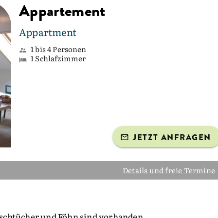
Appartement
Appartment
1 bis 4 Personen
1 Schlafzimmer
JETZT ANFRAGEN
Details und freie Termine
schtücher und Föhn sind vorhanden.