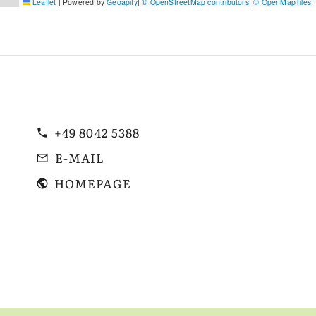
Leaflet
|
Powered by
Geoapify
|
© OpenStreetMap contributors
|
© OpenMapTiles
+49 8042 5388
E-MAIL
HOMEPAGE