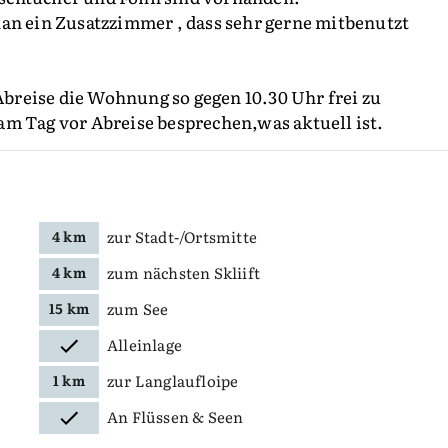
an ein Zusatzzimmer , dass sehr gerne mitbenutzt
 Abreise die Wohnung so gegen 10.30 Uhr frei zu
m Tag vor Abreise besprechen,was aktuell ist.
zur Stadt-/Ortsmitte
4 km
zum nächsten Skliift
4 km
zum See
15 km
Alleinlage
zur Langlaufloipe
1 km
An Flüssen & Seen