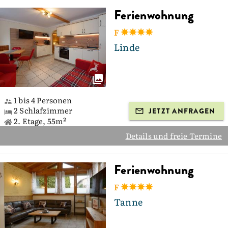
Ferienwohnung
F
Linde
1 bis 4 Personen
2 Schlafzimmer
JETZT ANFRAGEN
2. Etage, 55m²
Details und freie Termine
Ferienwohnung
F
Tanne