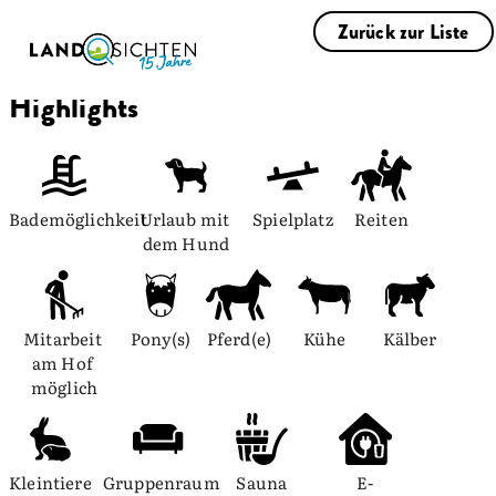
Zurück zur Liste
Highlights
Bademöglichkeit
Urlaub mit 
Spielplatz
Reiten
dem Hund
Mitarbeit 
Pony(s)
Pferd(e)
Kühe
Kälber
am Hof 
möglich
Kleintiere
Gruppenraum
Sauna
E-