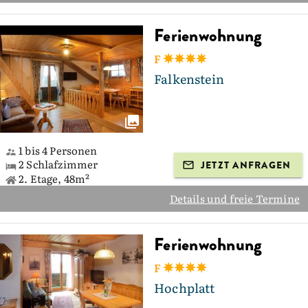
Ferienwohnung
F
Falkenstein
1 bis 4 Personen
2 Schlafzimmer
JETZT ANFRAGEN
2. Etage, 48m²
Details und freie Termine
Ferienwohnung
F
Hochplatt