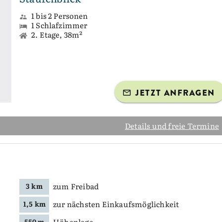
1 bis 2 Personen
1 Schlafzimmer
2. Etage, 38m²
JETZT ANFRAGEN
Details und freie Termine
zum Freibad
3 km
zur nächsten Einkaufsmöglichkeit
1,5 km
Höhenlage
550 m