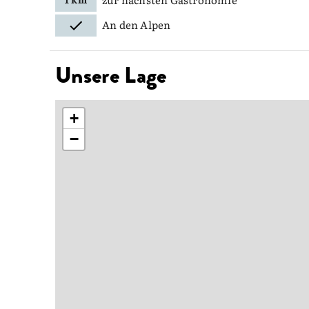
An den Alpen
Unsere Lage
+
−