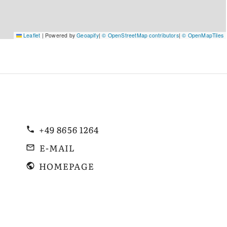
Leaflet
|
Powered by
Geoapify
|
© OpenStreetMap contributors
|
© OpenMapTiles
+49 8656 1264
E-MAIL
HOMEPAGE