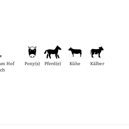
am Hof 
Pony(s)
Pferd(e)
Kühe
Kälber
ich