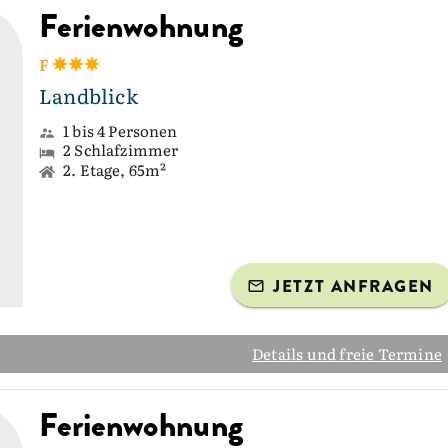
Ferienwohnung
F
Landblick
1 bis 4 Personen
2 Schlafzimmer
2. Etage, 65m²
JETZT ANFRAGEN
Details und freie Termine
Ferienwohnung