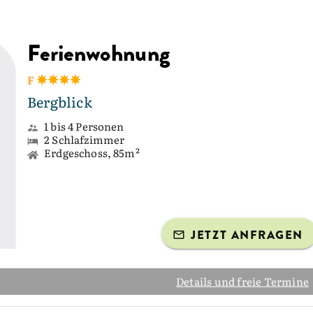
Ferienwohnung
F
Bergblick
1 bis 4 Personen
2 Schlafzimmer
Erdgeschoss, 85m²
JETZT ANFRAGEN
Details und freie Termine