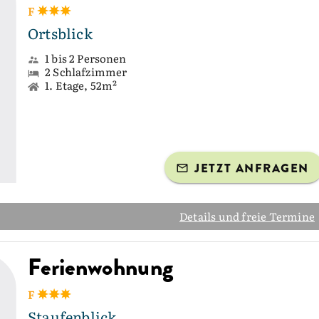
F
Ortsblick
1 bis 2 Personen
2 Schlafzimmer
1. Etage, 52m²
JETZT ANFRAGEN
Details und freie Termine
Ferienwohnung
F
Staufenblick