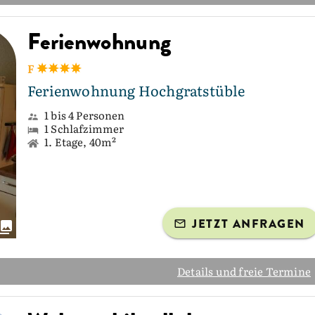
Ferienwohnung
F
Ferienwohnung Hochgratstüble
1 bis 4 Personen
1 Schlafzimmer
1. Etage, 40m²
JETZT ANFRAGEN
Details und freie Termine