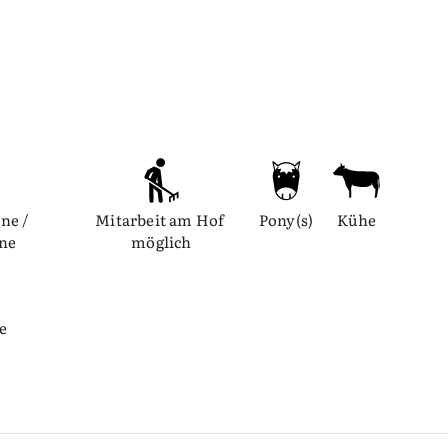
ne / 
Mitarbeit am Hof 
Pony(s)
Kühe
nne
möglich
e