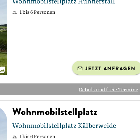
Wohnmobilstellplatz Hühnerstall
1 bis 6 Personen
JETZT ANFRAGEN
Details und freie Termine
Wohnmobilstellplatz
Wohnmobilstellplatz Kälberweide
1 bis 6 Personen