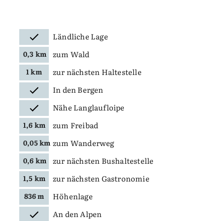
Ländliche Lage
zum Wald
0,3 km
zur nächsten Haltestelle
1 km
In den Bergen
Nähe Langlaufloipe
zum Freibad
1,6 km
zum Wanderweg
0,05 km
zur nächsten Bushaltestelle
0,6 km
zur nächsten Gastronomie
1,5 km
Höhenlage
836 m
An den Alpen