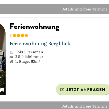
Details und freie Termine
Ferienwohnung
F
Ferienwohnung Bergblick
1 bis 5 Personen
2 Schlafzimmer
1. Etage, 60m²
JETZT ANFRAGEN
Details und freie Termine