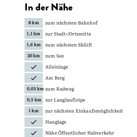
In der Nähe
zum nächsten Bahnhof
8 km
zur Stadt-/Ortsmitte
1,1 km
zum nächsten Skliift
1,6 km
zum See
20 km
Alleinlage
Am Berg
zum Radweg
0,05 km
zur Langlaufloipe
0,5 km
zur nächsten Einkaufsmöglichkeit
1 km
Hanglage
Nähe Öffentlicher Nahverkehr