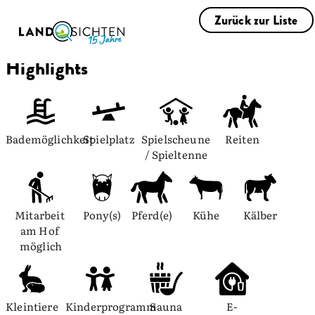
Zurück zur Liste
Highlights
Bademöglichkeit
Spielplatz
Spielscheune 
Reiten
/ Spieltenne
Mitarbeit 
Pony(s)
Pferd(e)
Kühe
Kälber
am Hof 
möglich
Kleintiere
Kinderprogramm
Sauna
E-