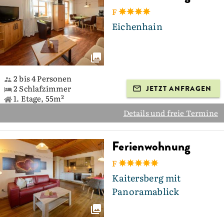
F
Eichenhain
2 bis 4 Personen
2 Schlafzimmer
JETZT ANFRAGEN
1. Etage, 55m²
Details und freie Termine
Ferienwohnung
F
Kaitersberg mit
Panoramablick