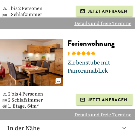
1 bis 2 Personen
JETZT ANFRAGEN
1 Schlafzimmer
Details und freie Termine
Ferienwohnung
F
Zirbenstube mit
Panoramablick
2 bis 4 Personen
2 Schlafzimmer
JETZT ANFRAGEN
1. Etage, 64m²
Details und freie Termine
In der Nähe