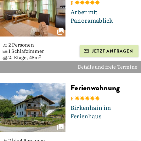
F
Arber mit
Panoramablick
2 Personen
1 Schlafzimmer
JETZT ANFRAGEN
2. Etage, 48m²
Details und freie Termine
Ferienwohnung
F
Birkenhain im
Ferienhaus
2 bis 4 Personen