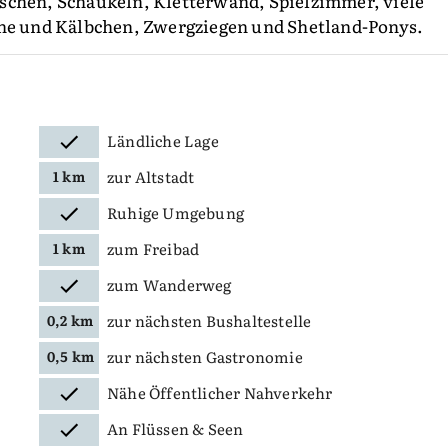
schen, Schaukeln, Kletterwand, Spielzimmer, viele
ühe und Kälbchen, Zwergziegen und Shetland-Ponys.
Ländliche Lage
zur Altstadt
1 km
Ruhige Umgebung
zum Freibad
1 km
zum Wanderweg
zur nächsten Bushaltestelle
0,2 km
zur nächsten Gastronomie
0,5 km
Nähe Öffentlicher Nahverkehr
An Flüssen & Seen