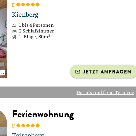
F
Kienberg
1 bis 4 Personen
2 Schlafzimmer
1. Etage, 80m²
JETZT ANFRAGEN
Details und freie Termine
Ferienwohnung
F
Teisenberg