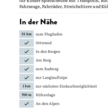
für Kinder Spielscheune mit Trampolin, Rut
Fahrzeuge, Fahrräder, Streicheltiere und K
In der Nähe
zum Flughafen
35 km
Ortsrand
In den Bergen
Am Berg
zum Radweg
zur Langlaufloipe
zur nächsten Einkaufsmöglichkeit
1 km
Höhenlage
700 m
An den Alpen