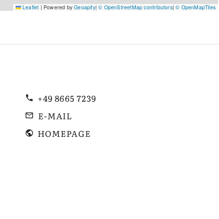
Leaflet
|
Powered by
Geoapify
|
© OpenStreetMap contributors
|
© OpenMapTiles
+49 8665 7239
E-MAIL
HOMEPAGE