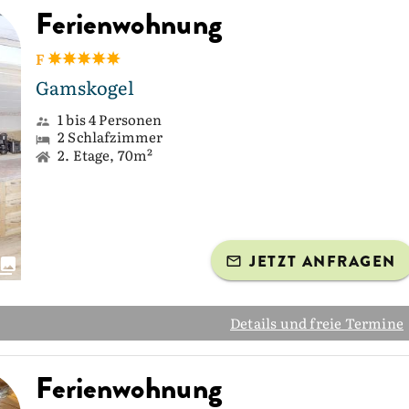
Ferienwohnung
F
Gamskogel
1 bis 4 Personen
2 Schlafzimmer
2. Etage, 70m²
JETZT ANFRAGEN
Details und freie Termine
Ferienwohnung