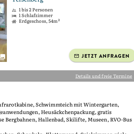
1 bis 2 Personen
1 Schlafzimmer
Erdgeschoss, 54m²
JETZT ANFRAGEN
Details und freie Termine
Infrarotkabine, Schwimmteich mit Wintergarten,
geanwendungen, Heusäckchenpackung, gratis
se Bergbahnen, Hallenbad, Skilifte, Museen, RVO-Bus