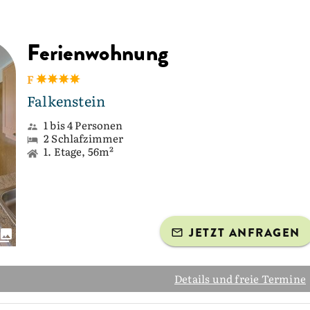
Ferienwohnung
F
Falkenstein
1 bis 4 Personen
2 Schlafzimmer
1. Etage, 56m²
JETZT ANFRAGEN
Details und freie Termine