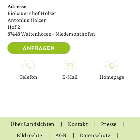
Adresse
Biobauernhof Holzer
Antonius Holzer
Hof 2
87448 Waltenhofen - Niedersonthofen
ANFRAGEN
Telefon
E-Mail
Homepage
Über Landsichten
Kontakt
Presse
Bildrechte
AGB
Datenschutz