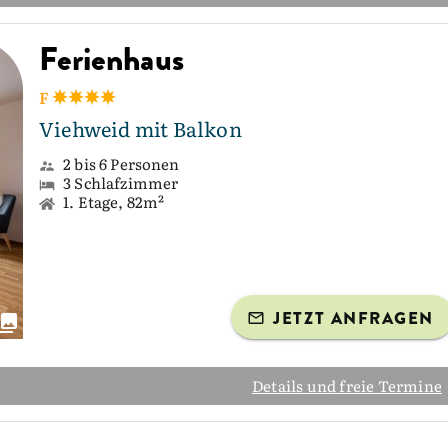
Ferienhaus
F
Viehweid mit Balkon
2 bis 6 Personen
3 Schlafzimmer
1. Etage, 82m²
JETZT ANFRAGEN
Details und freie Termine