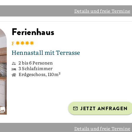
Details und freie Termine
Ferienhaus
F
Hennastall mit Terrasse
2 bis 6 Personen
3 Schlafzimmer
Erdgeschoss, 110m²
JETZT ANFRAGEN
Details und freie Termine