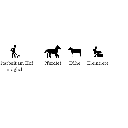
itarbeit am Hof 
Pferd(e)
Kühe
Kleintiere
möglich