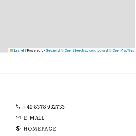
Leaflet
|
Powered by
Geoapify
|
© OpenStreetMap contributors
|
© OpenMapTiles
+49 8378 932733
E-MAIL
HOMEPAGE