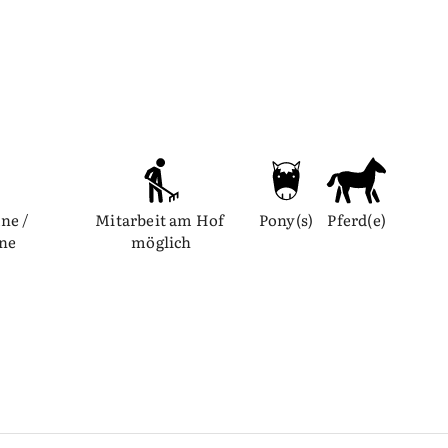
ne / 
Mitarbeit am Hof 
Pony(s)
Pferd(e)
nne
möglich