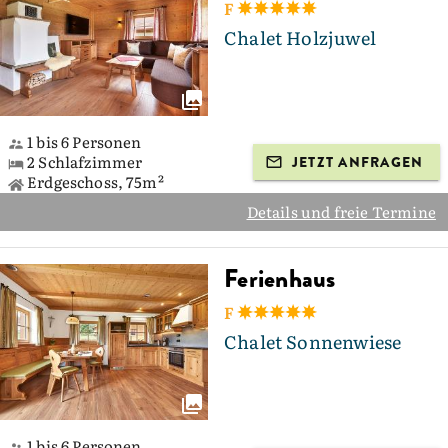
F
Chalet Holzjuwel
1 bis 6 Personen
2 Schlafzimmer
JETZT ANFRAGEN
Erdgeschoss, 75m²
Details und freie Termine
Ferienhaus
F
Chalet Sonnenwiese
1 bis 6 Personen