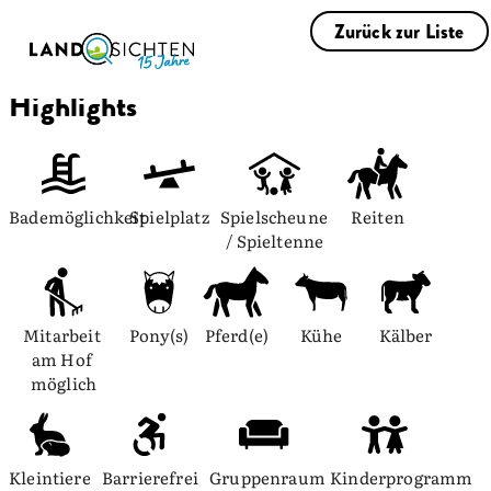
Zurück zur Liste
Highlights
Bademöglichkeit
Spielplatz
Spielscheune 
Reiten
/ Spieltenne
Mitarbeit 
Pony(s)
Pferd(e)
Kühe
Kälber
am Hof 
möglich
Kleintiere
Barrierefrei
Gruppenraum
Kinderprogramm