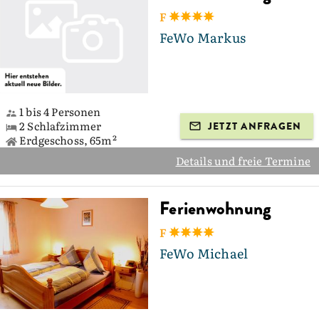
F
FeWo Markus
1 bis 4 Personen
2 Schlafzimmer
JETZT ANFRAGEN
Erdgeschoss, 65m²
Details und freie Termine
Ferienwohnung
F
FeWo Michael