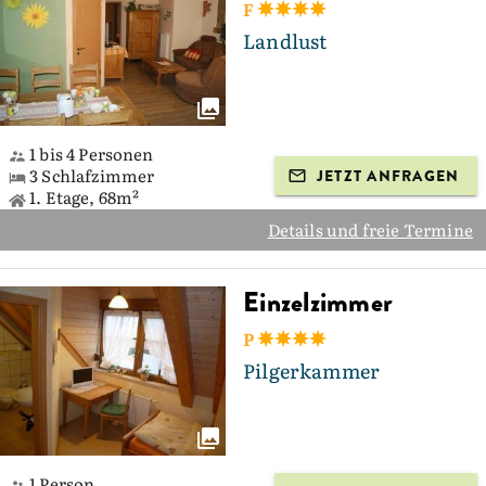
F
Landlust
1 bis 4 Personen
3 Schlafzimmer
JETZT ANFRAGEN
1. Etage, 68m²
Details und freie Termine
Einzelzimmer
P
Pilgerkammer
1 Person