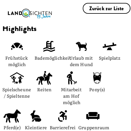
Zurück zur Liste
Highlights
Frühstück 
Bademöglichkeit
Urlaub mit 
Spielplatz
möglich
dem Hund
Spielscheune 
Reiten
Mitarbeit 
Pony(s)
/ Spieltenne
am Hof 
möglich
Pferd(e)
Kleintiere
Barrierefrei
Gruppenraum