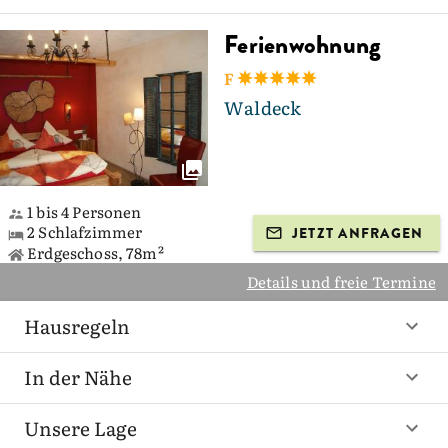
Ferienwohnung
F
Waldeck
1 bis 4 Personen
2 Schlafzimmer
JETZT ANFRAGEN
Erdgeschoss, 78m²
Details und freie Termine
Hausregeln
In der Nähe
Unsere Lage