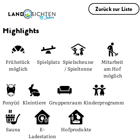
Zurück zur Liste
Highlights
Frühstück 
Spielplatz
Spielscheune 
Mitarbeit 
möglich
/ Spieltenne
am Hof 
möglich
Pony(s)
Kleintiere
Gruppenraum
Kinderprogramm
Sauna
E-
Hofprodukte
Ladestation