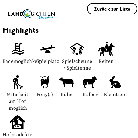
Zurück zur Liste
Highlights
Bademöglichkeit
Spielplatz
Spielscheune 
Reiten
/ Spieltenne
Mitarbeit 
Pony(s)
Kühe
Kälber
Kleintiere
am Hof 
möglich
Hofprodukte