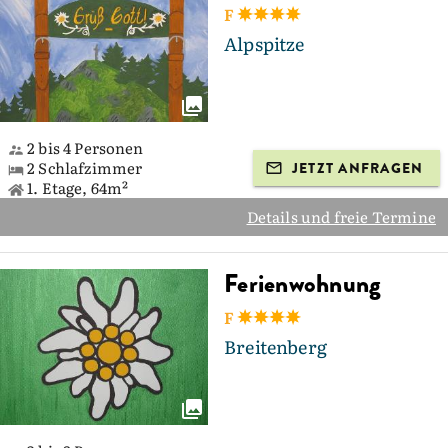
F
Alpspitze
2 bis 4 Personen
2 Schlafzimmer
JETZT ANFRAGEN
1. Etage, 64m²
Details und freie Termine
Ferienwohnung
F
Breitenberg