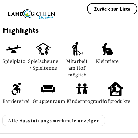
Zurück zur Liste
Highlights
Spielplatz
Spielscheune 
Mitarbeit 
Kleintiere
/ Spieltenne
am Hof 
möglich
Barrierefrei
Gruppenraum
Kinderprogramm
Hofprodukte
Alle Ausstattungsmerkmale anzeigen