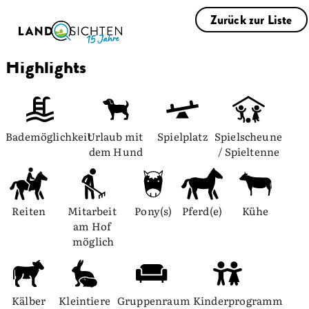
Zurück zur Liste
Highlights
Bademöglichkeit
Urlaub mit 
Spielplatz
Spielscheune 
dem Hund
/ Spieltenne
Reiten
Mitarbeit 
Pony(s)
Pferd(e)
Kühe
am Hof 
möglich
Kälber
Kleintiere
Gruppenraum
Kinderprogramm