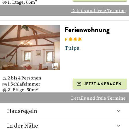
1. Etage, 65m²
Details und freie Termine
Ferienwohnung
F
Tulpe
2 bis 4 Personen
1 Schlafzimmer
JETZT ANFRAGEN
2. Etage, 50m²
Details und freie Termine
Hausregeln
In der Nähe