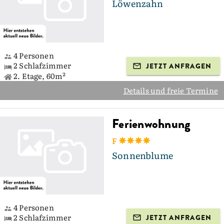
Löwenzahn
4 Personen
2 Schlafzimmer
JETZT ANFRAGEN
2. Etage, 60m²
Details und freie Termine
Ferienwohnung
F
Sonnenblume
4 Personen
2 Schlafzimmer
JETZT ANFRAGEN