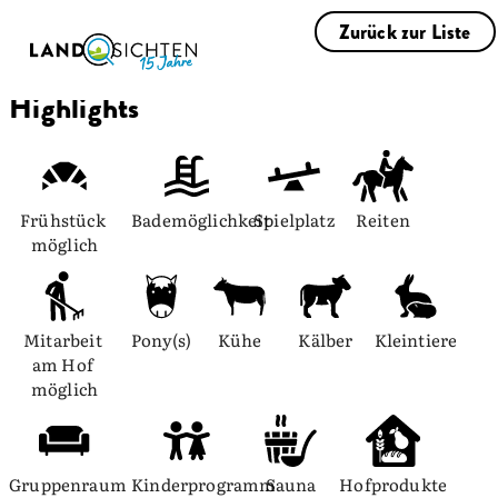
Zurück zur Liste
Highlights
Frühstück 
Bademöglichkeit
Spielplatz
Reiten
möglich
Mitarbeit 
Pony(s)
Kühe
Kälber
Kleintiere
am Hof 
möglich
Gruppenraum
Kinderprogramm
Sauna
Hofprodukte